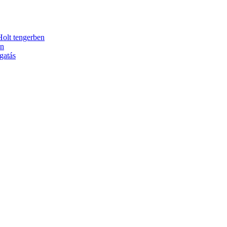
Holt tengerben
en
gatás