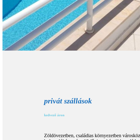
privát szállások
kedvező áron
Zöldövezetben, családias környezetben városközp