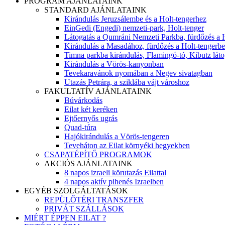
PROGRAM AJÁNLATAINK
STANDARD AJÁNLATAINK
Kirándulás Jeruzsálembe és a Holt-tengerhez
EinGedi (Engedi) nemzeti-park, Holt-tenger
Látogatás a Qumráni Nemzeti Parkba, fürdőzés a 
Kirándulás a Masadához, fürdőzés a Holt-tengerb
Timna parkba kirándulás, Flamingó-tó, Kibutz láto
Kirándulás a Vörös-kanyonban
Tevekaravánok nyomában a Negev sivatagban
Utazás Petrára, a sziklába vájt városhoz
FAKULTATÍV AJÁNLATAINK
Búvárkodás
Eilat két keréken
Ejtőernyős ugrás
Quad-túra
Hajókirándulás a Vörös-tengeren
Teveháton az Eilat környéki hegyekben
CSAPATÉPÍTŐ PROGRAMOK
AKCIÓS AJÁNLATAINK
8 napos izraeli körutazás Eilattal
4 napos aktív pihenés Izraelben
EGYÉB SZOLGÁLTATÁSOK
REPÜLŐTÉRI TRANSZFER
PRIVÁT SZÁLLÁSOK
MIÉRT ÉPPEN EILAT ?