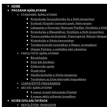
HOME
PROGRAM AJÁNLATAINK
STANDARD AJÁNLATAINK
Kirándulás Jeruzsálembe és a Holt-tengerhez
EinGedi (Engedi) nemzeti-park, Holt-tenger
Látogatás a Qumráni Nemzeti Parkba, fürdőzés a Hol
Kirándulás a Masadához, fürdőzés a Holt-tengerben
Timna parkba kirándulás, Flamingó-tó, Kibutz látogat
Kirándulás a Vörös-kanyonban
Tevekaravánok nyomában a Negev sivatagban
Utazás Petrára, a sziklába vájt városhoz
FAKULTATÍV AJÁNLATAINK
Búvárkodás
Eilat két keréken
Ejtőernyős ugrás
Quad-túra
Hajókirándulás a Vörös-tengeren
Teveháton az Eilat környéki hegyekben
CSAPATÉPÍTŐ PROGRAMOK
AKCIÓS AJÁNLATAINK
8 napos izraeli körutazás Eilattal
4 napos aktív pihenés Izraelben
EGYÉB SZOLGÁLTATÁSOK
REPÜLŐTÉRI TRANSZFER