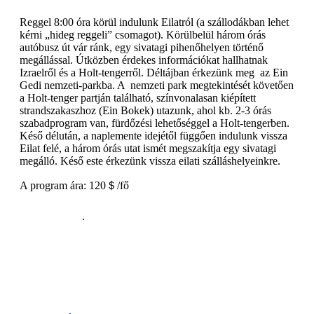
Reggel 8:00 óra körül indulunk Eilatról (a szállodákban lehet
kérni „hideg reggeli” csomagot). Körülbelül három órás
autóbusz út vár ránk, egy sivatagi pihenőhelyen történő
megállással. Útközben érdekes információkat hallhatnak
Izraelről és a Holt-tengerről. Déltájban érkezünk meg az Ein
Gedi nemzeti-parkba. A nemzeti park megtekintését követően
a Holt-tenger partján található, színvonalasan kiépített
strandszakaszhoz (Ein Bokek) utazunk, ahol kb. 2-3 órás
szabadprogram van, fürdőzési lehetőséggel a Holt-tengerben.
Késő délután, a naplemente idejétől függően indulunk vissza
Eilat felé, a három órás utat ismét megszakítja egy sivatagi
megálló. Késő este érkezünk vissza eilati szálláshelyeinkre.
A program ára: 120＄/fő