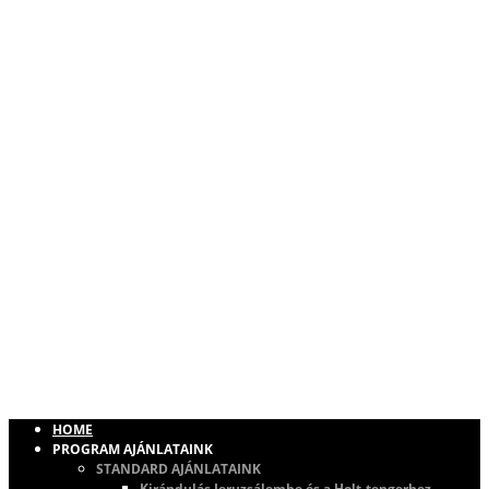
HOME
PROGRAM AJÁNLATAINK
STANDARD AJÁNLATAINK
Kirándulás Jeruzsálembe és a Holt-tengerhez