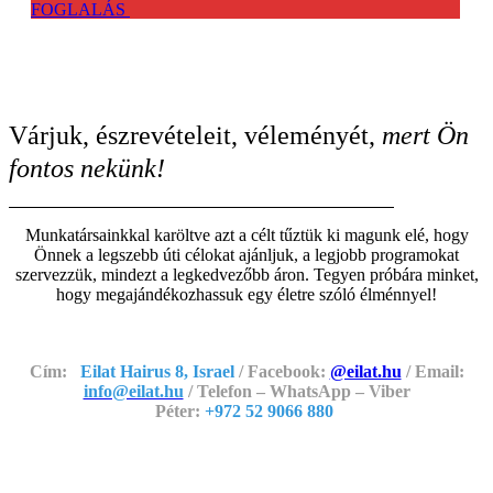
FOGLALÁS
Várjuk, észrevételeit, véleményét,
mert Ön
fontos nekünk!
Munkatársainkkal karöltve azt a célt tűztük ki magunk elé, hogy
Önnek a legszebb úti célokat ajánljuk, a legjobb programokat
szervezzük, mindezt a legkedvezőbb áron. Tegyen próbára minket,
hogy megajándékozhassuk egy életre szóló élménnyel!
Cím:
Eilat Hairus 8, Israel
/ Facebook:
@eilat.hu
/ Email:
info@eilat.hu
/ Telefon – WhatsApp – Viber
Péter:
+972 52 9066 880