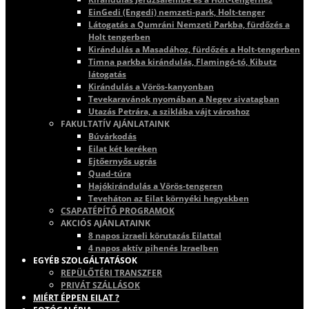
EinGedi (Engedi) nemzeti-park, Holt-tenger
Látogatás a Qumráni Nemzeti Parkba, fürdőzés a
Holt tengerben
Kirándulás a Masadához, fürdőzés a Holt-tengerben
Timna parkba kirándulás, Flamingó-tó, Kibutz
látogatás
Kirándulás a Vörös-kanyonban
Tevekaravánok nyomában a Negev sivatagban
Utazás Petrára, a sziklába vájt városhoz
FAKULTATÍV AJÁNLATAINK
Búvárkodás
Eilat két keréken
Ejtőernyős ugrás
Quad-túra
Hajókirándulás a Vörös-tengeren
Teveháton az Eilat környéki hegyekben
CSAPATÉPÍTŐ PROGRAMOK
AKCIÓS AJÁNLATAINK
8 napos izraeli körutazás Eilattal
4 napos aktív pihenés Izraelben
EGYÉB SZOLGÁLTATÁSOK
REPÜLŐTÉRI TRANSZFER
PRIVÁT SZÁLLÁSOK
MIÉRT ÉPPEN EILAT ?