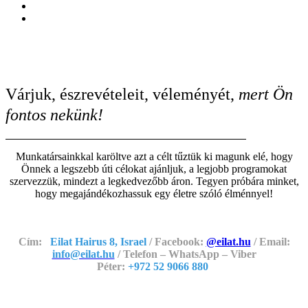
Várjuk, észrevételeit, véleményét,
mert Ön
fontos nekünk!
Munkatársainkkal karöltve azt a célt tűztük ki magunk elé, hogy
Önnek a legszebb úti célokat ajánljuk, a legjobb programokat
szervezzük, mindezt a legkedvezőbb áron. Tegyen próbára minket,
hogy megajándékozhassuk egy életre szóló élménnyel!
Cím:
Eilat Hairus 8, Israel
/ Facebook:
@eilat.hu
/ Email:
info@eilat.hu
/ Telefon – WhatsApp – Viber
Péter:
+972 52 9066 880