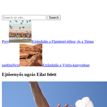
Prev
Kirándulás a Flamingó-tóhoz, és a Timna
parkba
Next
Kirándulás a Vörös-kanyonban
Ejtőernyős ugrás Eilat felett