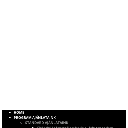
HOME
PROGRAM AJÁNLATAINK
STANDARD AJÁNLATAINK
Kirándulás Jeruzsálembe és a Holt-tengerhez