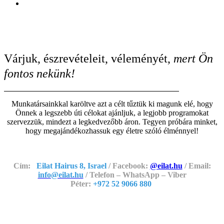
Várjuk, észrevételeit, véleményét,
mert Ön
fontos nekünk!
Munkatársainkkal karöltve azt a célt tűztük ki magunk elé, hogy
Önnek a legszebb úti célokat ajánljuk, a legjobb programokat
szervezzük, mindezt a legkedvezőbb áron. Tegyen próbára minket,
hogy megajándékozhassuk egy életre szóló élménnyel!
Cím:
Eilat Hairus 8, Israel
/ Facebook:
@eilat.hu
/ Email:
info@eilat.hu
/ Telefon – WhatsApp – Viber
Péter:
+972 52 9066 880