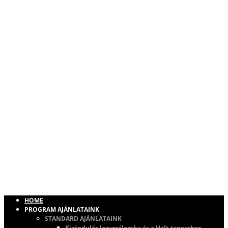
HOME
PROGRAM AJÁNLATAINK
STANDARD AJÁNLATAINK
Kirándulás Jeruzsálembe és a Holt-tengerhez