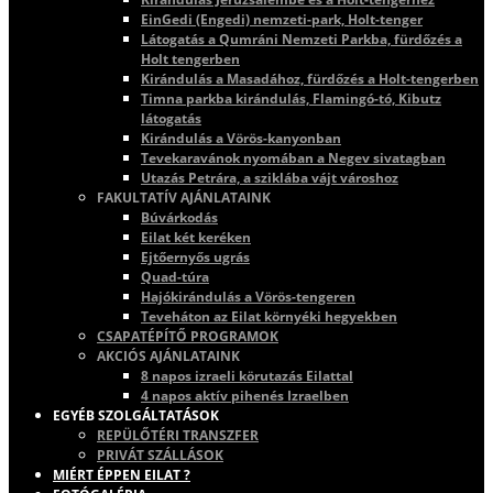
EinGedi (Engedi) nemzeti-park, Holt-tenger
Látogatás a Qumráni Nemzeti Parkba, fürdőzés a
Holt tengerben
Kirándulás a Masadához, fürdőzés a Holt-tengerben
Timna parkba kirándulás, Flamingó-tó, Kibutz
látogatás
Kirándulás a Vörös-kanyonban
Tevekaravánok nyomában a Negev sivatagban
Utazás Petrára, a sziklába vájt városhoz
FAKULTATÍV AJÁNLATAINK
Búvárkodás
Eilat két keréken
Ejtőernyős ugrás
Quad-túra
Hajókirándulás a Vörös-tengeren
Teveháton az Eilat környéki hegyekben
CSAPATÉPÍTŐ PROGRAMOK
AKCIÓS AJÁNLATAINK
8 napos izraeli körutazás Eilattal
4 napos aktív pihenés Izraelben
EGYÉB SZOLGÁLTATÁSOK
REPÜLŐTÉRI TRANSZFER
PRIVÁT SZÁLLÁSOK
MIÉRT ÉPPEN EILAT ?