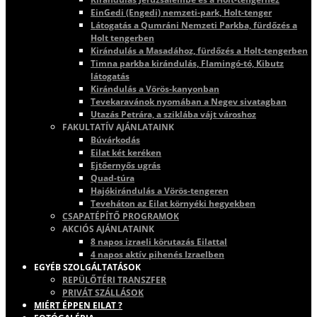
EinGedi (Engedi) nemzeti-park, Holt-tenger
Látogatás a Qumráni Nemzeti Parkba, fürdőzés a
Holt tengerben
Kirándulás a Masadához, fürdőzés a Holt-tengerben
Timna parkba kirándulás, Flamingó-tó, Kibutz
látogatás
Kirándulás a Vörös-kanyonban
Tevekaravánok nyomában a Negev sivatagban
Utazás Petrára, a sziklába vájt városhoz
FAKULTATÍV AJÁNLATAINK
Búvárkodás
Eilat két keréken
Ejtőernyős ugrás
Quad-túra
Hajókirándulás a Vörös-tengeren
Teveháton az Eilat környéki hegyekben
CSAPATÉPÍTŐ PROGRAMOK
AKCIÓS AJÁNLATAINK
8 napos izraeli körutazás Eilattal
4 napos aktív pihenés Izraelben
EGYÉB SZOLGÁLTATÁSOK
REPÜLŐTÉRI TRANSZFER
PRIVÁT SZÁLLÁSOK
MIÉRT ÉPPEN EILAT ?