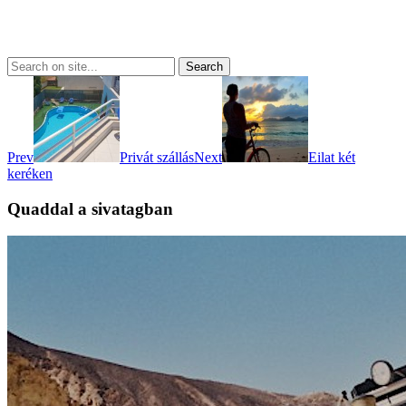
Prev
Privát szállás
Next
Eilat két
keréken
Quaddal a sivatagban