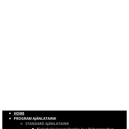
HOME
PROGRAM AJÁNLATAINK
STANDARD AJÁNLATAINK
Kirándulás Jeruzsálembe és a Holt-tengerhez