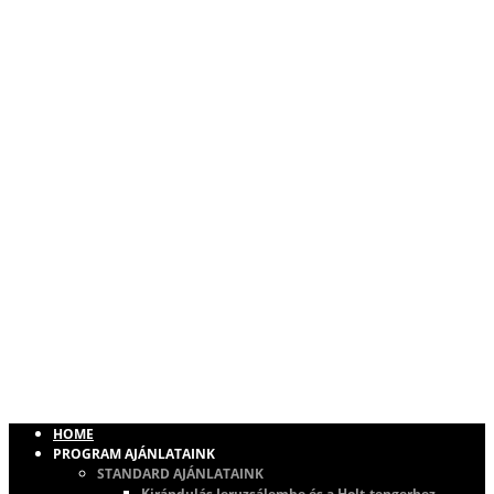
HOME
PROGRAM AJÁNLATAINK
STANDARD AJÁNLATAINK
Kirándulás Jeruzsálembe és a Holt-tengerhez