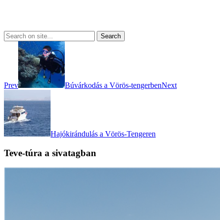
Prev
Búvárkodás a Vörös-tengerben
Next
Hajókirándulás a Vörös-Tengeren
Teve-túra a sivatagban