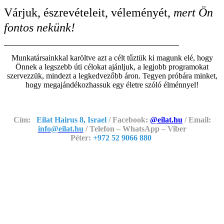
Várjuk, észrevételeit, véleményét,
mert Ön
fontos nekünk!
Munkatársainkkal karöltve azt a célt tűztük ki magunk elé, hogy
Önnek a legszebb úti célokat ajánljuk, a legjobb programokat
szervezzük, mindezt a legkedvezőbb áron. Tegyen próbára minket,
hogy megajándékozhassuk egy életre szóló élménnyel!
Cím:
Eilat Hairus 8, Israel
/ Facebook:
@eilat.hu
/ Email:
info@eilat.hu
/ Telefon – WhatsApp – Viber
Péter:
+972 52 9066 880