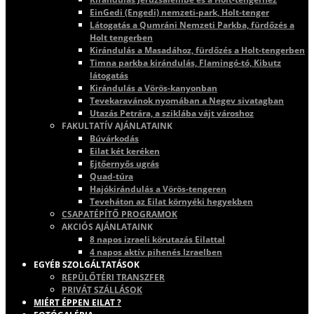
EinGedi (Engedi) nemzeti-park, Holt-tenger
Látogatás a Qumráni Nemzeti Parkba, fürdőzés a
Holt tengerben
Kirándulás a Masadához, fürdőzés a Holt-tengerben
Timna parkba kirándulás, Flamingó-tó, Kibutz
látogatás
Kirándulás a Vörös-kanyonban
Tevekaravánok nyomában a Negev sivatagban
Utazás Petrára, a sziklába vájt városhoz
FAKULTATÍV AJÁNLATAINK
Búvárkodás
Eilat két keréken
Ejtőernyős ugrás
Quad-túra
Hajókirándulás a Vörös-tengeren
Teveháton az Eilat környéki hegyekben
CSAPATÉPÍTŐ PROGRAMOK
AKCIÓS AJÁNLATAINK
8 napos izraeli körutazás Eilattal
4 napos aktív pihenés Izraelben
EGYÉB SZOLGÁLTATÁSOK
REPÜLŐTÉRI TRANSZFER
PRIVÁT SZÁLLÁSOK
MIÉRT ÉPPEN EILAT ?