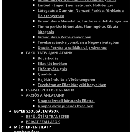
EinGedi (Engedi) nemzeti-park, Holt-tenger
Látogatás a Qumráni Nemzeti Parkba, fürdőzés a
Holt tengerben
Kirándulás a Masadához, fürdőzés a Holt-tengerben
Timna parkba kirándulás, Flamingó-tó, Kibutz
látogatás
Kirándulás a Vörös-kanyonban
Tevekaravánok nyomában a Negev sivatagban
Utazás Petrára, a sziklába vájt városhoz
FAKULTATÍV AJÁNLATAINK
Búvárkodás
Eilat két keréken
Ejtőernyős ugrás
Quad-túra
Hajókirándulás a Vörös-tengeren
Teveháton az Eilat környéki hegyekben
CSAPATÉPÍTŐ PROGRAMOK
AKCIÓS AJÁNLATAINK
8 napos izraeli körutazás Eilattal
4 napos aktív pihenés Izraelben
EGYÉB SZOLGÁLTATÁSOK
REPÜLŐTÉRI TRANSZFER
PRIVÁT SZÁLLÁSOK
MIÉRT ÉPPEN EILAT ?