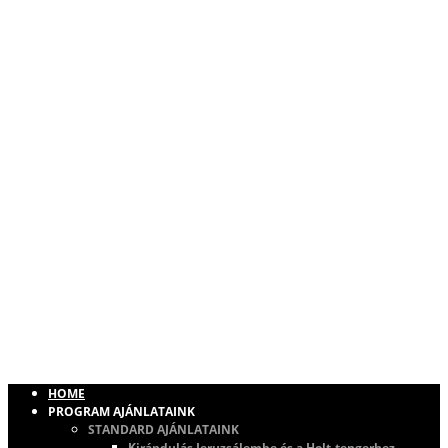
HOME
PROGRAM AJÁNLATAINK
STANDARD AJÁNLATAINK
Kirándulás Jeruzsálembe és a Holt-tengerhez