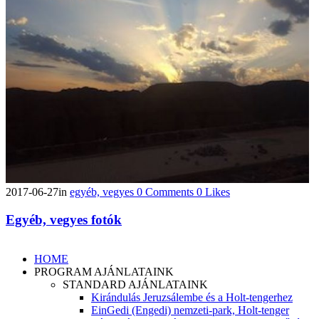
2017-06-27
in
egyéb, vegyes
0
Comments
0
Likes
Egyéb, vegyes fotók
HOME
PROGRAM AJÁNLATAINK
STANDARD AJÁNLATAINK
Kirándulás Jeruzsálembe és a Holt-tengerhez
EinGedi (Engedi) nemzeti-park, Holt-tenger