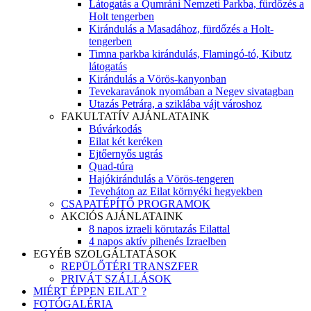
Látogatás a Qumráni Nemzeti Parkba, fürdőzés a
Holt tengerben
Kirándulás a Masadához, fürdőzés a Holt-
tengerben
Timna parkba kirándulás, Flamingó-tó, Kibutz
látogatás
Kirándulás a Vörös-kanyonban
Tevekaravánok nyomában a Negev sivatagban
Utazás Petrára, a sziklába vájt városhoz
FAKULTATÍV AJÁNLATAINK
Búvárkodás
Eilat két keréken
Ejtőernyős ugrás
Quad-túra
Hajókirándulás a Vörös-tengeren
Teveháton az Eilat környéki hegyekben
CSAPATÉPÍTŐ PROGRAMOK
AKCIÓS AJÁNLATAINK
8 napos izraeli körutazás Eilattal
4 napos aktív pihenés Izraelben
EGYÉB SZOLGÁLTATÁSOK
REPÜLŐTÉRI TRANSZFER
PRIVÁT SZÁLLÁSOK
MIÉRT ÉPPEN EILAT ?
FOTÓGALÉRIA