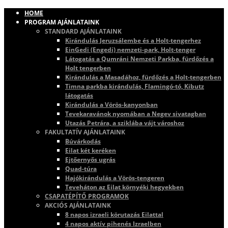
HOME
PROGRAM AJÁNLATAINK
STANDARD AJÁNLATAINK
Kirándulás Jeruzsálembe és a Holt-tengerhez
EinGedi (Engedi) nemzeti-park, Holt-tenger
Látogatás a Qumráni Nemzeti Parkba, fürdőzés a
Holt tengerben
Kirándulás a Masadához, fürdőzés a Holt-tengerben
Timna parkba kirándulás, Flamingó-tó, Kibutz
látogatás
Kirándulás a Vörös-kanyonban
Tevekaravánok nyomában a Negev sivatagban
Utazás Petrára, a sziklába vájt városhoz
FAKULTATÍV AJÁNLATAINK
Búvárkodás
Eilat két keréken
Ejtőernyős ugrás
Quad-túra
Hajókirándulás a Vörös-tengeren
Teveháton az Eilat környéki hegyekben
CSAPATÉPÍTŐ PROGRAMOK
AKCIÓS AJÁNLATAINK
8 napos izraeli körutazás Eilattal
4 napos aktív pihenés Izraelben