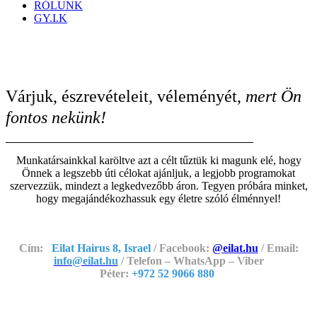
RÓLUNK
GY.I.K
Várjuk, észrevételeit, véleményét,
mert Ön
fontos nekünk!
Munkatársainkkal karöltve azt a célt tűztük ki magunk elé, hogy
Önnek a legszebb úti célokat ajánljuk, a legjobb programokat
szervezzük, mindezt a legkedvezőbb áron. Tegyen próbára minket,
hogy megajándékozhassuk egy életre szóló élménnyel!
Cím:
Eilat Hairus 8, Israel
/ Facebook:
@eilat.hu
/ Email:
info@eilat.hu
/ Telefon – WhatsApp – Viber
Péter:
+972 52 9066 880