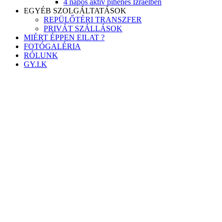
4 napos aktív pihenés Izraelben
EGYÉB SZOLGÁLTATÁSOK
REPÜLŐTÉRI TRANSZFER
PRIVÁT SZÁLLÁSOK
MIÉRT ÉPPEN EILAT ?
FOTÓGALÉRIA
RÓLUNK
GY.I.K