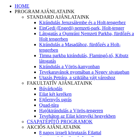
HOME
PROGRAM AJÁNLATAINK
STANDARD AJÁNLATAINK
Kirándulás Jeruzsálembe és a Holt-tengerhez
EinGedi (Engedi) nemzeti-park, Holt-tenger
Látogatás a Qumráni Nemzeti Parkba, fürdőzés a
Holt tengerben
Kirándulás a Masadához, fürdőzés a Holt-
tengerben
Timna parkba kirándulás, Flamingó-tó, Kibutz
látogatás
Kirándulás a Vörös-kanyonban
Tevekaravánok nyomában a Negev sivatagban
Utazás Petrára, a sziklába vájt városhoz
FAKULTATÍV AJÁNLATAINK
Búvárkodás
Eilat két keréken
Ejtőernyős ugrás
Quad-túra
Hajókirándulás a Vörös-tengeren
Teveháton az Eilat környéki hegyekben
CSAPATÉPÍTŐ PROGRAMOK
AKCIÓS AJÁNLATAINK
8 napos izraeli körutazás Eilattal