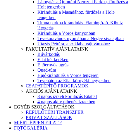
Látogatás a Qumráni Nemzeti Parkba, fürdőzés a
Holt tengerben
Kirándulás a Masadához, fürdőzés a Holt-
tengerben
Timna parkba kirándulás, Flamingó-tó, Kibutz
látogatás
Kirándulás a Vörös-kanyonban
Tevekaravánok nyomában a Negev sivatagban
Utazás Petrára, a sziklába vájt városhoz
FAKULTATÍV AJÁNLATAINK
Búvárkodás
Eilat két keréken
Ejtőernyős ugrás
Quad-túra
Hajókirándulás a Vörös-tengeren
Teveháton az Eilat környéki hegyekben
CSAPATÉPÍTŐ PROGRAMOK
AKCIÓS AJÁNLATAINK
8 napos izraeli körutazás Eilattal
4 napos aktív pihenés Izraelben
EGYÉB SZOLGÁLTATÁSOK
REPÜLŐTÉRI TRANSZFER
PRIVÁT SZÁLLÁSOK
MIÉRT ÉPPEN EILAT ?
FOTÓGALÉRIA