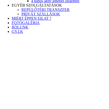
4 napos aktív pihenés Izraelben
EGYÉB SZOLGÁLTATÁSOK
REPÜLŐTÉRI TRANSZFER
PRIVÁT SZÁLLÁSOK
MIÉRT ÉPPEN EILAT ?
FOTÓGALÉRIA
RÓLUNK
GY.I.K