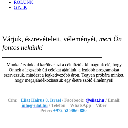
RÓLUNK
GY.I.K
Várjuk, észrevételeit, véleményét,
mert Ön
fontos nekünk!
Munkatársainkkal karöltve azt a célt tűztük ki magunk elé, hogy
Önnek a legszebb úti célokat ajánljuk, a legjobb programokat
szervezzük, mindezt a legkedvezőbb áron. Tegyen próbára minket,
hogy megajándékozhassuk egy életre szóló élménnyel!
Cím:
Eilat Hairus 8, Israel
/ Facebook:
@eilat.hu
/ Email:
info@eilat.hu
/ Telefon – WhatsApp – Viber
Péter:
+972 52 9066 880