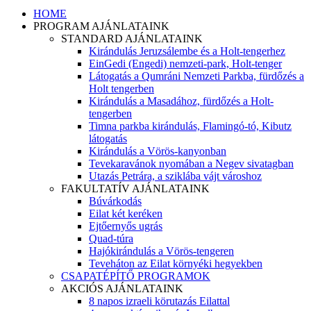
HOME
PROGRAM AJÁNLATAINK
STANDARD AJÁNLATAINK
Kirándulás Jeruzsálembe és a Holt-tengerhez
EinGedi (Engedi) nemzeti-park, Holt-tenger
Látogatás a Qumráni Nemzeti Parkba, fürdőzés a
Holt tengerben
Kirándulás a Masadához, fürdőzés a Holt-
tengerben
Timna parkba kirándulás, Flamingó-tó, Kibutz
látogatás
Kirándulás a Vörös-kanyonban
Tevekaravánok nyomában a Negev sivatagban
Utazás Petrára, a sziklába vájt városhoz
FAKULTATÍV AJÁNLATAINK
Búvárkodás
Eilat két keréken
Ejtőernyős ugrás
Quad-túra
Hajókirándulás a Vörös-tengeren
Teveháton az Eilat környéki hegyekben
CSAPATÉPÍTŐ PROGRAMOK
AKCIÓS AJÁNLATAINK
8 napos izraeli körutazás Eilattal