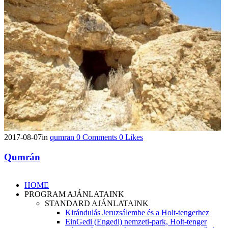
2017-08-07
in
qumran
0
Comments
0
Likes
Qumrán
HOME
PROGRAM AJÁNLATAINK
STANDARD AJÁNLATAINK
Kirándulás Jeruzsálembe és a Holt-tengerhez
EinGedi (Engedi) nemzeti-park, Holt-tenger