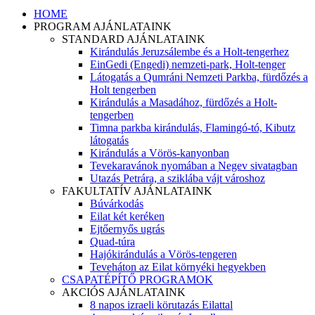
HOME
PROGRAM AJÁNLATAINK
STANDARD AJÁNLATAINK
Kirándulás Jeruzsálembe és a Holt-tengerhez
EinGedi (Engedi) nemzeti-park, Holt-tenger
Látogatás a Qumráni Nemzeti Parkba, fürdőzés a
Holt tengerben
Kirándulás a Masadához, fürdőzés a Holt-
tengerben
Timna parkba kirándulás, Flamingó-tó, Kibutz
látogatás
Kirándulás a Vörös-kanyonban
Tevekaravánok nyomában a Negev sivatagban
Utazás Petrára, a sziklába vájt városhoz
FAKULTATÍV AJÁNLATAINK
Búvárkodás
Eilat két keréken
Ejtőernyős ugrás
Quad-túra
Hajókirándulás a Vörös-tengeren
Teveháton az Eilat környéki hegyekben
CSAPATÉPÍTŐ PROGRAMOK
AKCIÓS AJÁNLATAINK
8 napos izraeli körutazás Eilattal