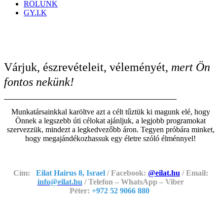
RÓLUNK
GY.I.K
Várjuk, észrevételeit, véleményét,
mert Ön
fontos nekünk!
Munkatársainkkal karöltve azt a célt tűztük ki magunk elé, hogy
Önnek a legszebb úti célokat ajánljuk, a legjobb programokat
szervezzük, mindezt a legkedvezőbb áron. Tegyen próbára minket,
hogy megajándékozhassuk egy életre szóló élménnyel!
Cím:
Eilat Hairus 8, Israel
/ Facebook:
@eilat.hu
/ Email:
info@eilat.hu
/ Telefon – WhatsApp – Viber
Péter:
+972 52 9066 880