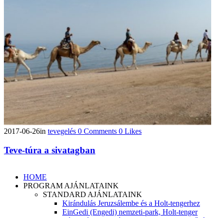
2017-06-26
in
tevegelés
0
Comments
0
Likes
Teve-túra a sivatagban
HOME
PROGRAM AJÁNLATAINK
STANDARD AJÁNLATAINK
Kirándulás Jeruzsálembe és a Holt-tengerhez
EinGedi (Engedi) nemzeti-park, Holt-tenger