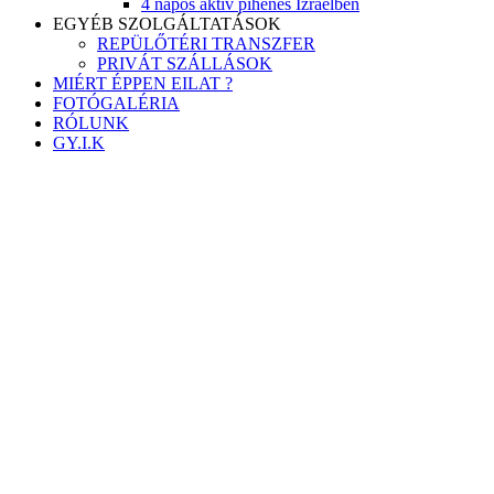
4 napos aktív pihenés Izraelben
EGYÉB SZOLGÁLTATÁSOK
REPÜLŐTÉRI TRANSZFER
PRIVÁT SZÁLLÁSOK
MIÉRT ÉPPEN EILAT ?
FOTÓGALÉRIA
RÓLUNK
GY.I.K