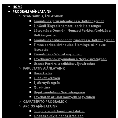
HOME
PROGRAM AJÁNLATAINK
STANDARD AJÁNLATAINK
Kirándulás Jeruzsálembe és a Holt-tengerhez
EinGedi (Engedi) nemzeti-park, Holt-tenger
Látogatás a Qumráni Nemzeti Parkba, fürdőzés a
Holt tengerben
Kirándulás a Masadához, fürdőzés a Holt-tengerben
Timna parkba kirándulás, Flamingó-tó, Kibutz
látogatás
Kirándulás a Vörös-kanyonban
Tevekaravánok nyomában a Negev sivatagban
Utazás Petrára, a sziklába vájt városhoz
FAKULTATÍV AJÁNLATAINK
Búvárkodás
Eilat két keréken
Ejtőernyős ugrás
Quad-túra
Hajókirándulás a Vörös-tengeren
Teveháton az Eilat környéki hegyekben
CSAPATÉPÍTŐ PROGRAMOK
AKCIÓS AJÁNLATAINK
8 napos izraeli körutazás Eilattal
4 napos aktív pihenés Izraelben