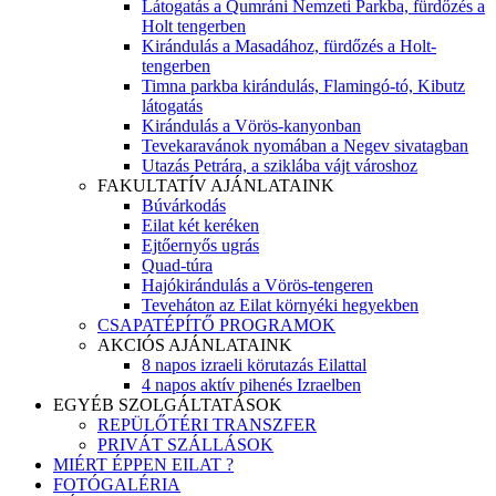
Látogatás a Qumráni Nemzeti Parkba, fürdőzés a
Holt tengerben
Kirándulás a Masadához, fürdőzés a Holt-
tengerben
Timna parkba kirándulás, Flamingó-tó, Kibutz
látogatás
Kirándulás a Vörös-kanyonban
Tevekaravánok nyomában a Negev sivatagban
Utazás Petrára, a sziklába vájt városhoz
FAKULTATÍV AJÁNLATAINK
Búvárkodás
Eilat két keréken
Ejtőernyős ugrás
Quad-túra
Hajókirándulás a Vörös-tengeren
Teveháton az Eilat környéki hegyekben
CSAPATÉPÍTŐ PROGRAMOK
AKCIÓS AJÁNLATAINK
8 napos izraeli körutazás Eilattal
4 napos aktív pihenés Izraelben
EGYÉB SZOLGÁLTATÁSOK
REPÜLŐTÉRI TRANSZFER
PRIVÁT SZÁLLÁSOK
MIÉRT ÉPPEN EILAT ?
FOTÓGALÉRIA